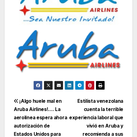
Navegación
¡Algo huele mal en
Estilista venezolana
Aruba Airlines!…. La
cuenta la terrible
de
aerolínea espera ahora
experiencia laboral que
entradas
autorización de
vivió en Aruba y
Estados Unidos para
recomienda a sus