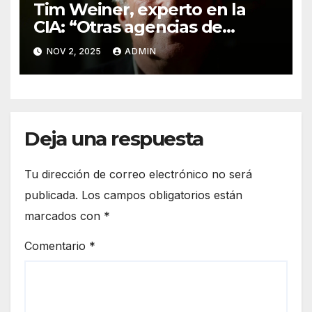
Tim Weiner, experto en la
CIA: “Otras agencias de
inteligencia ya no colaboran
NOV 2, 2025
ADMIN
con EE. UU. por los chiflados
que metió Trump”.
Deja una respuesta
Tu dirección de correo electrónico no será
publicada.
Los campos obligatorios están
marcados con
*
Comentario
*