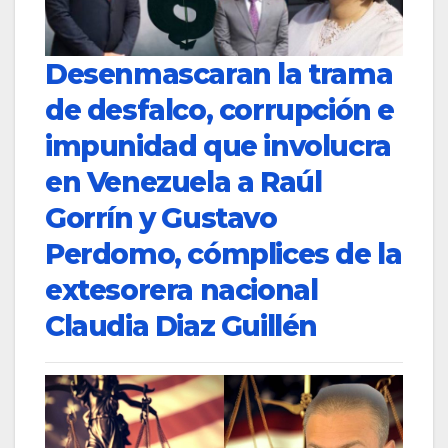
Desenmascaran la trama
de desfalco, corrupción e
impunidad que involucra
en Venezuela a Raúl
Gorrín y Gustavo
Perdomo, cómplices de la
extesorera nacional
Claudia Diaz Guillén