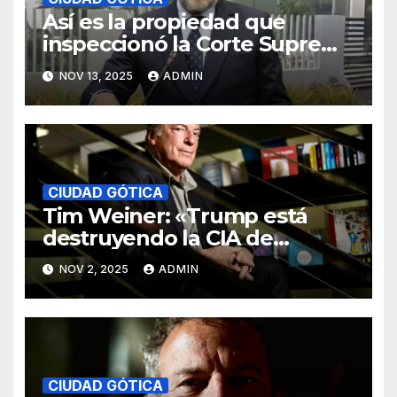
Así es la propiedad que
inspeccionó la Corte Suprema
de Justicia en las afueras de
NOV 13, 2025
ADMIN
Bogotá
CIUDAD GÓTICA
Tim Weiner: «Trump está
destruyendo la CIA de
manera sistemática»
NOV 2, 2025
ADMIN
CIUDAD GÓTICA