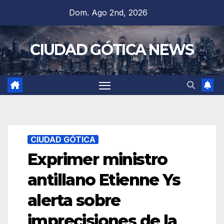
Saltar
Dom. Ago 2nd, 2026
al
contenido
CIUDAD GÓTICA NEWS
CIUDAD GÓTICA
Exprimer ministro
antillano Etienne Ys
alerta sobre
imprecisiones de la