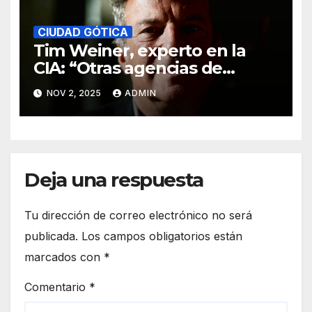
CIUDAD GÓTICA
Tim Weiner, experto en la
CIA: “Otras agencias de
inteligencia ya no colaboran
NOV 2, 2025
ADMIN
con EE. UU. por los chiflados
que metió Trump”.
Deja una respuesta
Tu dirección de correo electrónico no será
publicada.
Los campos obligatorios están
marcados con
*
Comentario
*