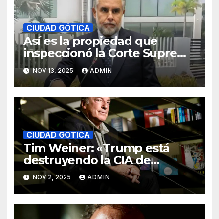
CIUDAD GÓTICA
Así es la propiedad que
inspeccionó la Corte Suprema
de Justicia en las afueras de
NOV 13, 2025
ADMIN
Bogotá
CIUDAD GÓTICA
Tim Weiner: «Trump está
destruyendo la CIA de
manera sistemática»
NOV 2, 2025
ADMIN