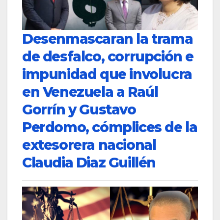
Desenmascaran la trama
de desfalco, corrupción e
impunidad que involucra
en Venezuela a Raúl
Gorrín y Gustavo
Perdomo, cómplices de la
extesorera nacional
Claudia Diaz Guillén