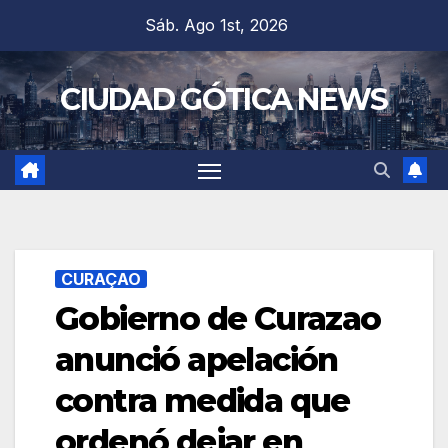
Saltar
Sáb. Ago 1st, 2026
al
contenido
CIUDAD GÓTICA NEWS
CURAÇAO
Gobierno de Curazao
anunció apelación
contra medida que
ordenó dejar en