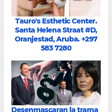
Tauro's Esthetic Center.
Santa Helena Straat #D,
Oranjestad, Aruba.
+297
583 7280
Desenmascaran la trama