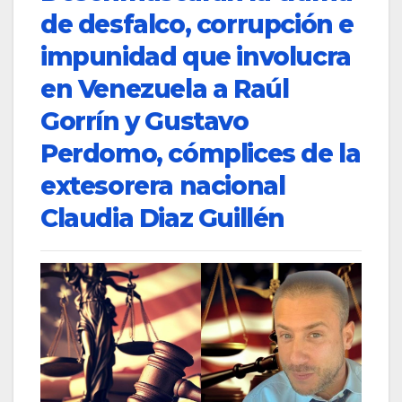
de desfalco, corrupción e
impunidad que involucra
en Venezuela a Raúl
Gorrín y Gustavo
Perdomo, cómplices de la
extesorera nacional
Claudia Diaz Guillén