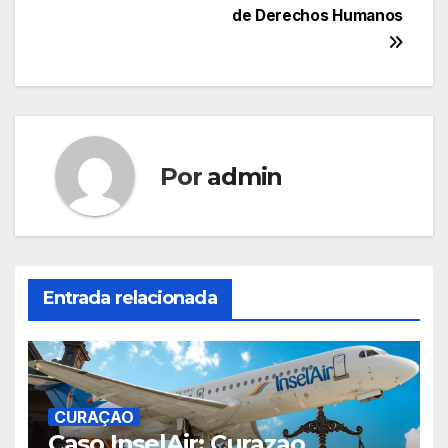
de Derechos Humanos
Por
admin
Entrada relacionada
CURAÇAO
Caso InselAir: Curazao