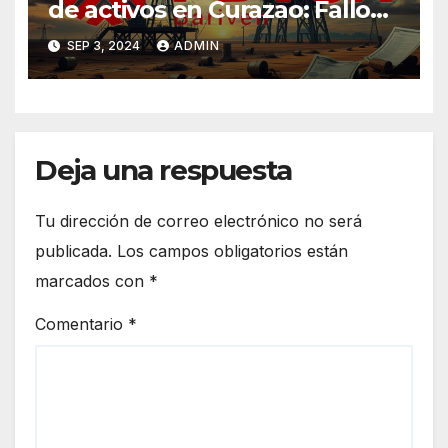
de activos en Curazao: Fallo
judicial a favor de Credendo
SEP 3, 2024
ADMIN
por incumplimiento de pago
Deja una respuesta
Tu dirección de correo electrónico no será
publicada.
Los campos obligatorios están
marcados con
*
Comentario
*