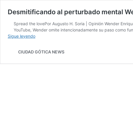
Desmitificando al perturbado mental We
Spread the lovePor Augusto H. Soria | Opinión Wender Enrique
YouTube, Wender omite intencionadamente su paso como funcio
Desmitificando
Sigue leyendo
al
perturbado
CIUDAD GÓTICA NEWS
mental
Wender
Enrique
Villalobos
en
sus
intentos
de
engañar
a
otros