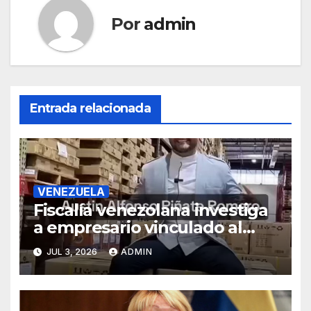
Por
admin
Entrada relacionada
VENEZUELA
Fiscalía venezolana investiga
a empresario vinculado al
Grupo Hammer, según
JUL 3, 2026
ADMIN
reportes