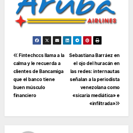
Navegación
Fintechccs llama a la
Sebastiana Barráez en
calma y le recuerda a
el ojo del huracán en
de
clientes de Bancamiga
las redes: internautas
entradas
que el banco tiene
señalan a la periodista
buen músculo
venezolana como
financiero
«sicaria mediática» e
«infiltrada»