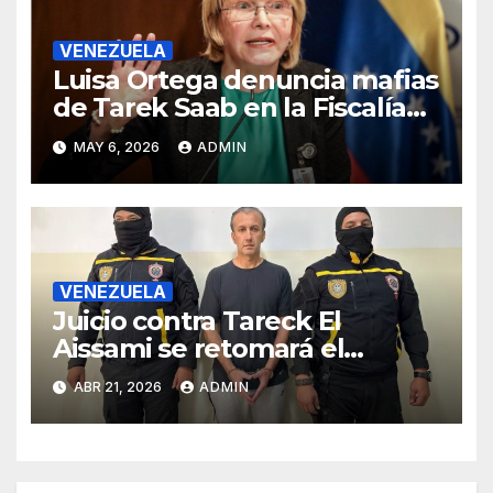
VENEZUELA
Luisa Ortega denuncia mafias
de Tarek Saab en la Fiscalía
de Venezuela
MAY 6, 2026
ADMIN
VENEZUELA
Juicio contra Tareck El
Aissami se retomará el
miércoles tras ser suspendido
ABR 21, 2026
ADMIN
en la madrugada de este
martes