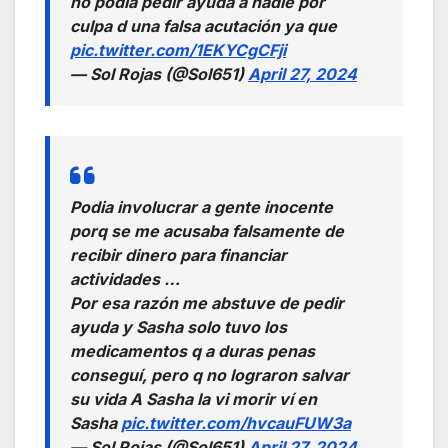
no podía pedir ayuda a nadie por
culpa d una falsa acutación ya que
pic.twitter.com/1EKYCgCFji
— Sol Rojas (@Sol651)
April 27, 2024
Podia involucrar a gente inocente
porq se me acusaba falsamente de
recibir dinero para financiar
actividades …
Por esa razón me abstuve de pedir
ayuda y Sasha solo tuvo los
medicamentos q a duras penas
conseguí, pero q no lograron salvar
su vida A Sasha la vi morir ví en
Sasha
pic.twitter.com/hvcauFUW3a
— Sol Rojas (@Sol651)
April 27, 2024