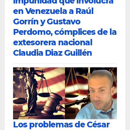
impunidad que involucra
en Venezuela a Raúl
Gorrín y Gustavo
Perdomo, cómplices de la
extesorera nacional
Claudia Diaz Guillén
Los problemas de César