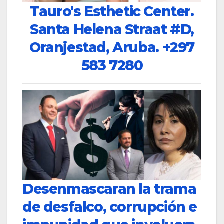
Tauro's Esthetic Center.
Santa Helena Straat #D,
Oranjestad, Aruba.
+297
583 7280
Desenmascaran la trama
de desfalco, corrupción e