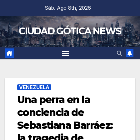
Saltar
Sáb. Ago 8th, 2026
al
contenido
CIUDAD GÓTICA NEWS
VENEZUELA
Una perra en la
conciencia de
Sebastiana Barráez:
la tragedia de