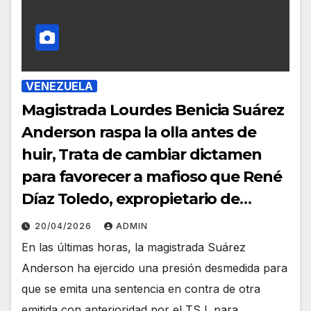
VENEZUELA
Magistrada Lourdes Benicia Suárez
Anderson raspa la olla antes de
huir, Trata de cambiar dictamen
para favorecer a mafioso que René
Díaz Toledo, expropietario de
«Superautos Las Mercedes»
20/04/2026
ADMIN
En las últimas horas, la magistrada Suárez
Anderson ha ejercido una presión desmedida para
que se emita una sentencia en contra de otra
emitida con anterioridad por el TSJ, para…