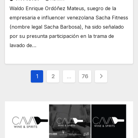
Waldo Enrique Ordóñez Mateus, suegro de la
empresaria e influencer venezolana Sacha Fitness
(nombre legal Sacha Barbosa), ha sido señalado
por su presunta participación en la trama de
lavado de…
Paginación
1
2
…
76
de
entradas