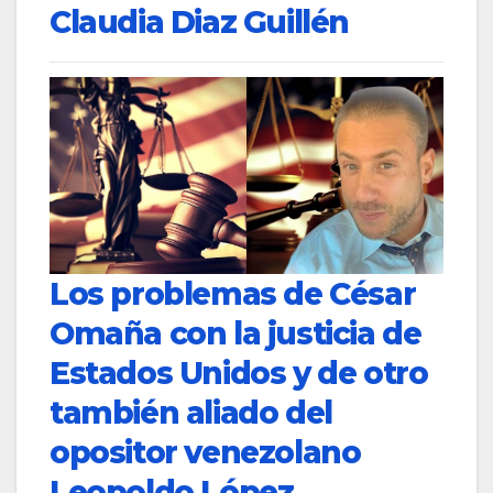
Claudia Diaz Guillén
Los problemas de César
Omaña con la justicia de
Estados Unidos y de otro
también aliado del
opositor venezolano
Leopoldo López