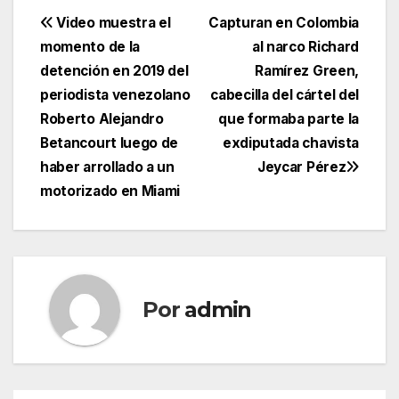
Navegación
Video muestra el
Capturan en Colombia
momento de la
al narco Richard
de
detención en 2019 del
Ramírez Green,
entradas
periodista venezolano
cabecilla del cártel del
Roberto Alejandro
que formaba parte la
Betancourt luego de
exdiputada chavista
haber arrollado a un
Jeycar Pérez
motorizado en Miami
Por
admin