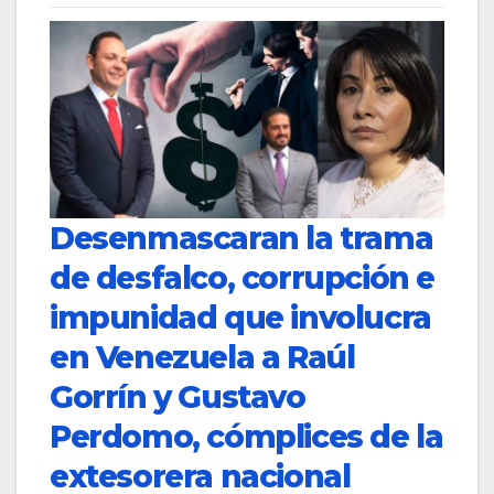
Desenmascaran la trama
de desfalco, corrupción e
impunidad que involucra
en Venezuela a Raúl
Gorrín y Gustavo
Perdomo, cómplices de la
extesorera nacional