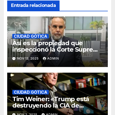
Entrada relacionada
CIUDAD GÓTICA
Así es la propiedad que
inspeccionó la Corte Suprema
de Justicia en las afueras de
NOV 13, 2025
ADMIN
Bogotá
CIUDAD GÓTICA
Tim Weiner: «Trump está
destruyendo la CIA de
manera sistemática»
NOV 2, 2025
ADMIN