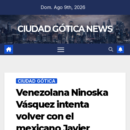
Saltar
Dom. Ago 9th, 2026
al
contenido
CIUDAD GÓTICA NEWS
CIUDAD GÓTICA
Venezolana Ninoska
Vásquez intenta
volver con el
mexicano Javier