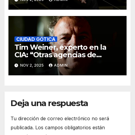
CIUDAD GÓTICA
Tim Weiner, experto en la
CIA: “Otras agencias de
inteligencia ya no colaboran
NOV 2, 2025
ADMIN
con EE. UU. por los chiflados
que metió Trump”.
Deja una respuesta
Tu dirección de correo electrónico no será
publicada.
Los campos obligatorios están