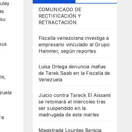
Zulay
COMUNICADO DE
as
RECTIFICACIÓN Y
 su
RETRACTACIÓN
Fiscalía venezolana investiga a
 sus
empresario vinculado al Grupo
Hammer, según reportes
n
Luisa Ortega denuncia mafias
de Tarek Saab en la Fiscalía de
os,
Venezuela
zuela
Juicio contra Tareck El Aissami
se retomará el miércoles tras
ser suspendido en la
madrugada de este martes
ra
Magistrada Lourdes Benicia