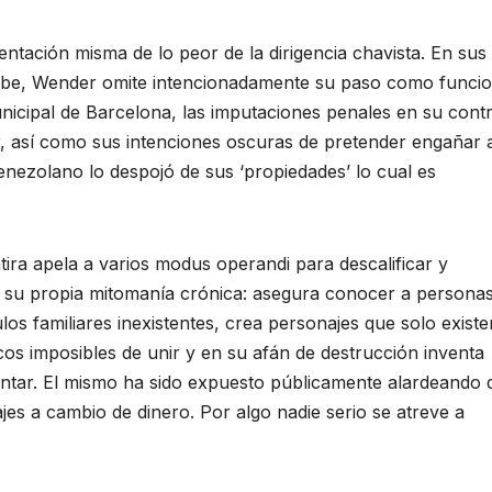
ntación misma de lo peor de la dirigencia chavista. En sus
ube, Wender omite intencionadamente su paso como funcio
nicipal de Barcelona, las imputaciones penales en su cont
ar, así como sus intenciones oscuras de pretender engañar a
enezolano lo despojó de sus ‘propiedades’ lo cual es
ira apela a varios modus operandi para descalificar y
or su propia mitomanía crónica: asegura conocer a persona
los familiares inexistentes, crea personajes que solo exist
s imposibles de unir y en su afán de destrucción inventa
tar. El mismo ha sido expuesto públicamente alardeando 
jes a cambio de dinero. Por algo nadie serio se atreve a