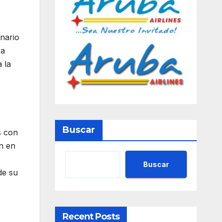
nario
ra
 la
Buscar
s con
en en
Buscar
de su
Recent Posts