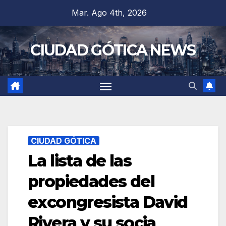
Saltar
Mar. Ago 4th, 2026
al
contenido
CIUDAD GÓTICA NEWS
CIUDAD GÓTICA
La lista de las
propiedades del
excongresista David
Rivera y su socia