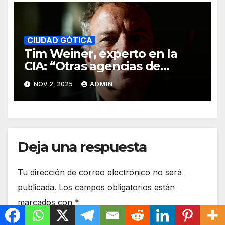
CIUDAD GÓTICA
Tim Weiner, experto en la
CIA: “Otras agencias de
inteligencia ya no colaboran
NOV 2, 2025
ADMIN
con EE. UU. por los chiflados
que metió Trump”.
Deja una respuesta
Tu dirección de correo electrónico no será
publicada.
Los campos obligatorios están
marcados con
*
Comentario
*