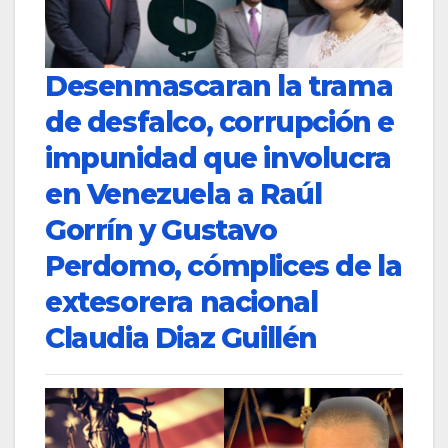
Desenmascaran la trama
de desfalco, corrupción e
impunidad que involucra
en Venezuela a Raúl
Gorrín y Gustavo
Perdomo, cómplices de la
extesorera nacional
Claudia Diaz Guillén