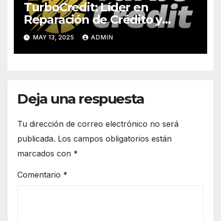
TurboCredit: Líder en
Reparación de Crédito y
Apoyo a la Comunidad
MAY 13, 2025
ADMIN
Financiera
Deja una respuesta
Tu dirección de correo electrónico no será
publicada.
Los campos obligatorios están
marcados con
*
Comentario
*