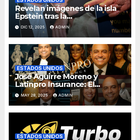
Revelan imágenes de la isla
Epstein tras la
desclasificación de Trump
DIC 12, 2025
ADMIN
ESTADOS UNIDOS
José Aguirre Moreno y
Latinpro Insurance: El
contraste entre un «éxito
MAY 28, 2025
ADMIN
latino» en EEUU y denuncias
de supuesto fraude al
Obamacare
ESTADOS UNIDOS