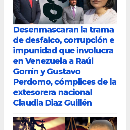
Desenmascaran la trama
de desfalco, corrupción e
impunidad que involucra
en Venezuela a Raúl
Gorrín y Gustavo
Perdomo, cómplices de la
extesorera nacional
Claudia Diaz Guillén