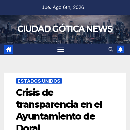
Saltar
Jue. Ago 6th, 2026
al
contenido
CIUDAD GÓTICA NEWS
ESTADOS UNIDOS
Crisis de
transparencia en el
Ayuntamiento de
Doral