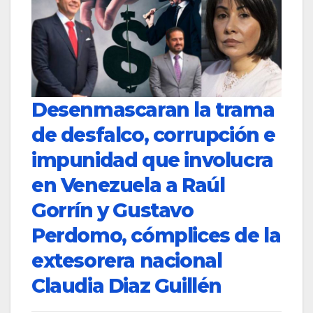
Desenmascaran la trama
de desfalco, corrupción e
impunidad que involucra
en Venezuela a Raúl
Gorrín y Gustavo
Perdomo, cómplices de la
extesorera nacional
Claudia Diaz Guillén