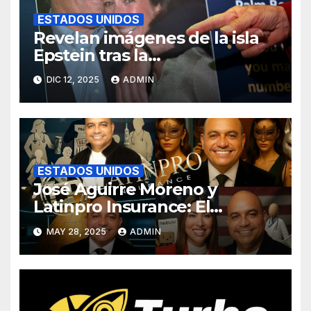
ESTADOS UNIDOS
Revelan imágenes de la isla
Epstein tras la
desclasificación de Trump
DIC 12, 2025
ADMIN
ESTADOS UNIDOS
José Aguirre Moreno y
Latinpro Insurance: El
contraste entre un «éxito
MAY 28, 2025
ADMIN
latino» en EEUU y denuncias
de supuesto fraude al
Obamacare