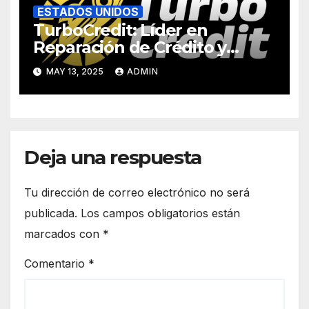
ESTADOS UNIDOS
TurboCredit: Líder en
Reparación de Crédito y
Apoyo a la Comunidad
MAY 13, 2025
ADMIN
Financiera
Deja una respuesta
Tu dirección de correo electrónico no será
publicada.
Los campos obligatorios están
marcados con
*
Comentario
*