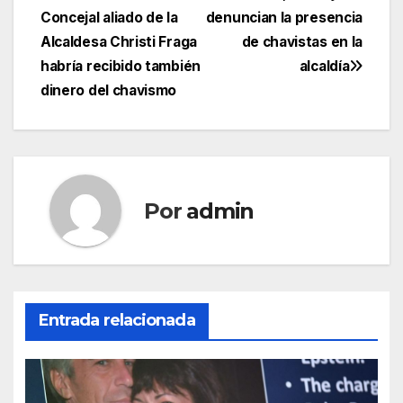
de
Concejal aliado de la
denuncian la presencia
entradas
Alcaldesa Christi Fraga
de chavistas en la
habría recibido también
alcaldía
dinero del chavismo
Por
admin
Entrada relacionada