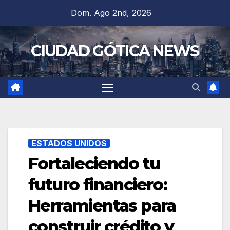
Saltar
Dom. Ago 2nd, 2026
al
contenido
CIUDAD GÓTICA NEWS
ESTADOS UNIDOS
Fortaleciendo tu
futuro financiero:
Herramientas para
construir crédito y