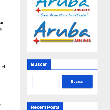
ar
a
Buscar
 el
n
Buscar
e
Recent Posts