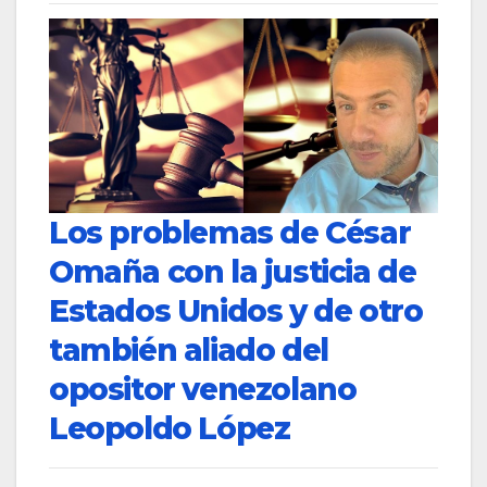
Los problemas de César
Omaña con la justicia de
Estados Unidos y de otro
también aliado del
opositor venezolano
Leopoldo López