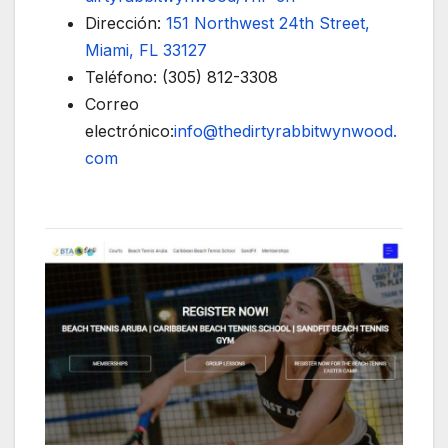
Dirección:
151 Northwest 24th Street,
Miami, FL 33127
Teléfono: (305) 812-3308
Correo
electrónico:
info@thedirtyrabbitwynwood.
com