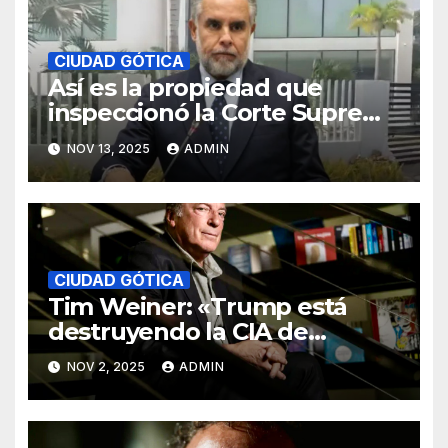
CIUDAD GÓTICA
Así es la propiedad que
inspeccionó la Corte Suprema
de Justicia en las afueras de
NOV 13, 2025
ADMIN
Bogotá
CIUDAD GÓTICA
Tim Weiner: «Trump está
destruyendo la CIA de
manera sistemática»
NOV 2, 2025
ADMIN