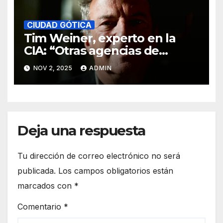
CIUDAD GÓTICA
Tim Weiner, experto en la
CIA: “Otras agencias de
inteligencia ya no colaboran
NOV 2, 2025
ADMIN
con EE. UU. por los chiflados
que metió Trump”.
Deja una respuesta
Tu dirección de correo electrónico no será
publicada.
Los campos obligatorios están
marcados con
*
Comentario
*