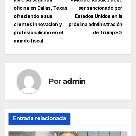
de
oficina en Dallas, Texas
ser sancionado por
entradas
ofreciendo a sus
Estados Unidos en la
clientes innovación y
próxima administración
profesionalismo en el
de Trump»
mundo fiscal
Por
admin
Entrada relacionada