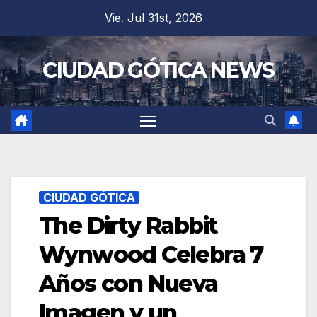
Saltar
Vie. Jul 31st, 2026
al
contenido
CIUDAD GÓTICA NEWS
CIUDAD GÓTICA
The Dirty Rabbit
Wynwood Celebra 7
Años con Nueva
Imagen y un