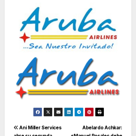
Navegación
Ani Miller Services
Abelardo Achkar:
abre su segunda
«Manuel Rosales debe