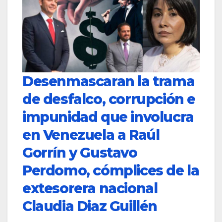
Desenmascaran la trama
de desfalco, corrupción e
impunidad que involucra
en Venezuela a Raúl
Gorrín y Gustavo
Perdomo, cómplices de la
extesorera nacional
Claudia Diaz Guillén