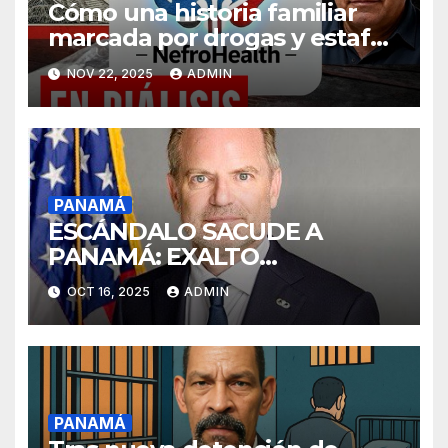
Cómo una historia familiar
marcada por drogas y estafas
se convirtió en un referente
NOV 22, 2025
ADMIN
médico en Panamá
PANAMÁ
ESCÁNDALO SACUDE A
PANAMÁ: EXALTO
FUNCIONARIO DEL
OCT 16, 2025
ADMIN
GOBIERNO DE DONALD
TRUMP IMPLICADO EN
GRAVES HECHOS DE
CORRUPCIÓN JUNTO A JUAN
CARLOS NAVARRO Y
PANAMÁ
RICARDO MARTINELLI