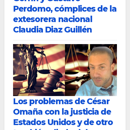
Perdomo, cómplices de la
extesorera nacional
Claudia Diaz Guillén
Los problemas de César
Omaña con la justicia de
Estados Unidos y de otro