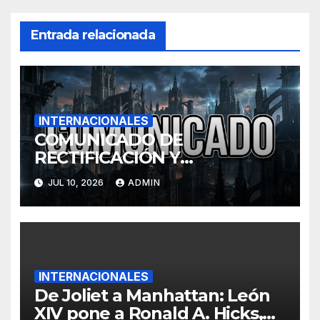
Entrada relacionada
INTERNACIONALES
COMUNICADO DE
RECTIFICACIÓN Y
RETRACTACIÓN
JUL 10, 2026
ADMIN
INTERNACIONALES
De Joliet a Manhattan: León
XIV pone a Ronald A. Hicks,