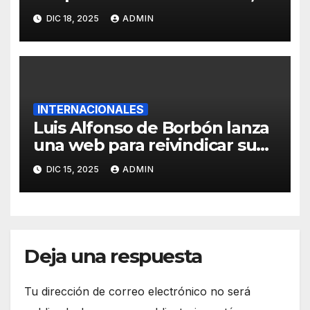
un pastor de los pobres, al
DIC 18, 2025
ADMIN
frente de Nueva York
INTERNACIONALES
Luis Alfonso de Borbón lanza
una web para reivindicar su
figura como “sucesor
DIC 15, 2025
ADMIN
legítimo” al simbólico trono
de Francia
Deja una respuesta
Tu dirección de correo electrónico no será