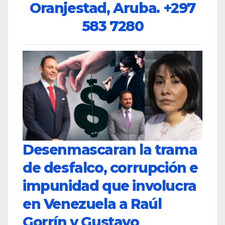
Oranjestad, Aruba.
+297
583 7280
Desenmascaran la trama
de desfalco, corrupción e
impunidad que involucra
en Venezuela a Raúl
Gorrín y Gustavo