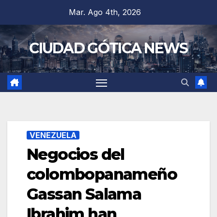
Saltar
Mar. Ago 4th, 2026
al
contenido
CIUDAD GÓTICA NEWS
VENEZUELA
Negocios del
colombopanameño
Gassan Salama
Ibrahim han