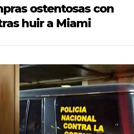
ompras ostentosas con
tras huir a Miami