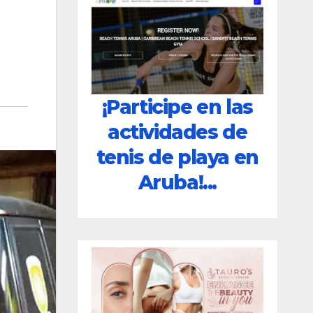
¡Participe en las
actividades de
tenis de playa en
Aruba!...