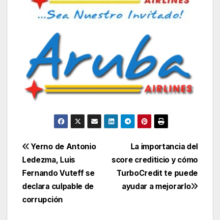
Navegación
Yerno de Antonio
La importancia del
Ledezma, Luis
score crediticio y cómo
de
Fernando Vuteff se
TurboCredit te puede
entradas
declara culpable de
ayudar a mejorarlo
corrupción