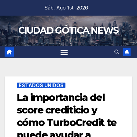
Saltar
Sáb. Ago 1st, 2026
al
contenido
CIUDAD GÓTICA NEWS
ESTADOS UNIDOS
La importancia del
score crediticio y
cómo TurboCredit te
puede ayudar a