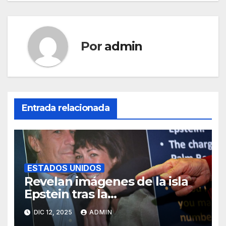
Por
admin
Entrada relacionada
ESTADOS UNIDOS
Revelan imágenes de la isla
Epstein tras la
desclasificación de Trump
DIC 12, 2025
ADMIN