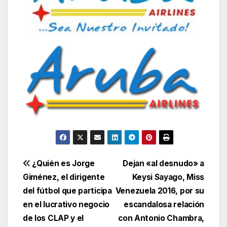
Navegación
¿Quién es Jorge
Dejan «al desnudo» a
Giménez, el dirigente
Keysi Sayago, Miss
de
del fútbol que participa
Venezuela 2016, por su
entradas
en el lucrativo negocio
escandalosa relación
de los CLAP y el
con Antonio Chambra,