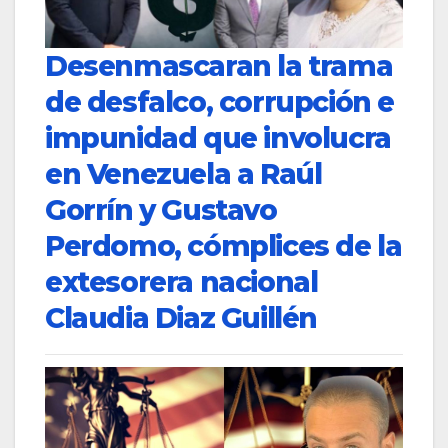
Desenmascaran la trama
de desfalco, corrupción e
impunidad que involucra
en Venezuela a Raúl
Gorrín y Gustavo
Perdomo, cómplices de la
extesorera nacional
Claudia Diaz Guillén