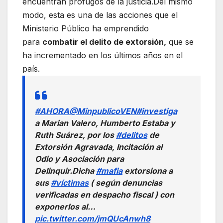
encuentran prófugos de la justicia.Del mismo
modo, esta es una de las acciones que el
Ministerio Público ha emprendido
para
combatir el delito de extorsión,
que se
ha incrementado en los últimos años en el
país.
#AHORA
@MinpublicoVEN
#investiga
a Marian Valero, Humberto Estaba y
Ruth Suárez, por los
#delitos
de
Extorsión Agravada, Incitación al
Odio y Asociación para
Delinquir.Dicha
#mafia
extorsiona a
sus
#víctimas
( según denuncias
verificadas en despacho fiscal ) con
exponerlos al…
pic.twitter.com/jmQUcAnwh8