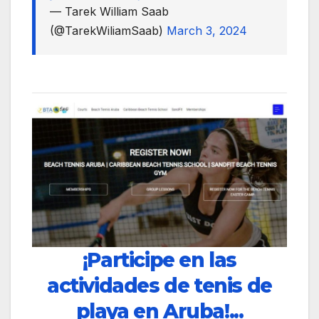
— Tarek William Saab
(@TarekWiliamSaab)
March 3, 2024
¡Participe en las
actividades de tenis de
playa en Aruba!...