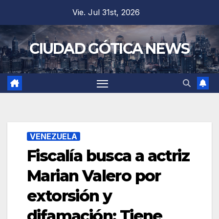
Saltar
Vie. Jul 31st, 2026
al
contenido
CIUDAD GÓTICA NEWS
VENEZUELA
Fiscalía busca a actriz
Marian Valero por
extorsión y
difamación: Tiene