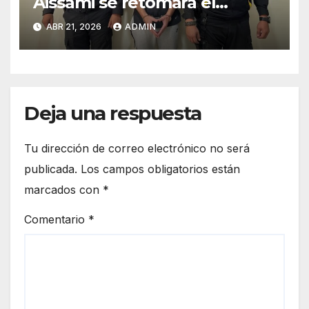
Aissami se retomará el
miércoles tras ser suspendido
ABR 21, 2026
ADMIN
en la madrugada de este
martes
Deja una respuesta
Tu dirección de correo electrónico no será
publicada.
Los campos obligatorios están
marcados con
*
Comentario
*