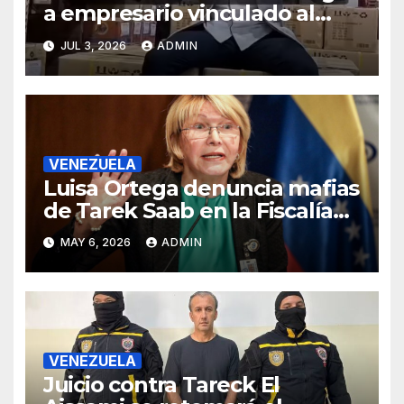
a empresario vinculado al
Grupo Hammer, según
JUL 3, 2026
ADMIN
reportes
VENEZUELA
Luisa Ortega denuncia mafias
de Tarek Saab en la Fiscalía
de Venezuela
MAY 6, 2026
ADMIN
VENEZUELA
Juicio contra Tareck El