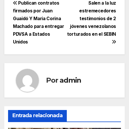
Navegación
Publican contratos
Salen a la luz
firmados por Juan
estremecedores
de
Guaidó Y Maria Corina
testimonios de 2
entradas
Machado para entregar
jóvenes venezolanos
PDVSA a Estados
torturados en el SEBIN
Unidos
Por
admin
Entrada relacionada