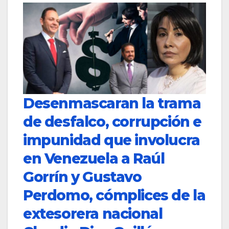
Desenmascaran la trama
de desfalco, corrupción e
impunidad que involucra
en Venezuela a Raúl
Gorrín y Gustavo
Perdomo, cómplices de la
extesorera nacional