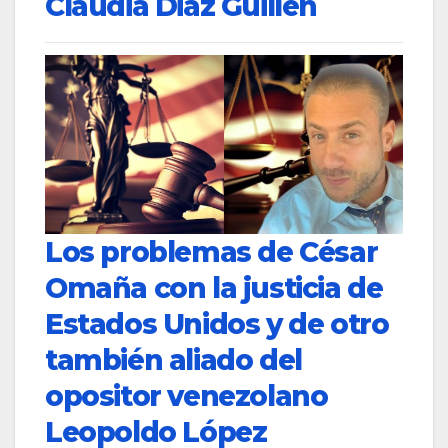
Claudia Diaz Guillén
Los problemas de César
Omaña con la justicia de
Estados Unidos y de otro
también aliado del
opositor venezolano
Leopoldo López