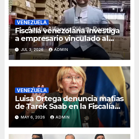
VENEZUELA
Fiscalía venezolana investiga
a empresario vinculado al
Grupo Hammer, según
JUL 3, 2026
ADMIN
reportes
VENEZUELA
Luisa Ortega denuncia mafias
de Tarek Saab en la Fiscalía
de Venezuela
MAY 6, 2026
ADMIN