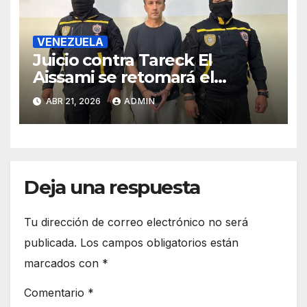
VENEZUELA
Juicio contra Tareck El
Aissami se retomará el
miércoles tras ser suspendido
ABR 21, 2026
ADMIN
en la madrugada de este
martes
Deja una respuesta
Tu dirección de correo electrónico no será
publicada.
Los campos obligatorios están
marcados con
*
Comentario
*