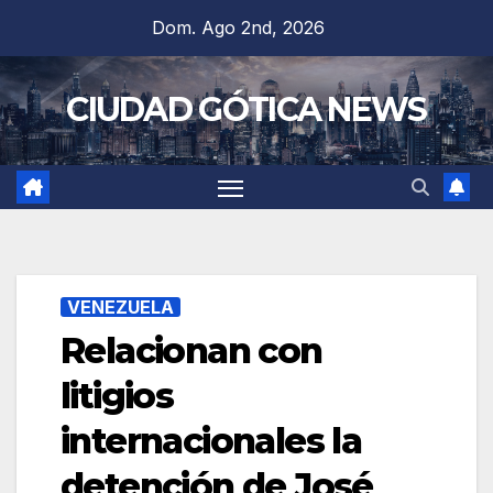
Saltar
Dom. Ago 2nd, 2026
al
contenido
CIUDAD GÓTICA NEWS
VENEZUELA
Relacionan con
litigios
internacionales la
detención de José