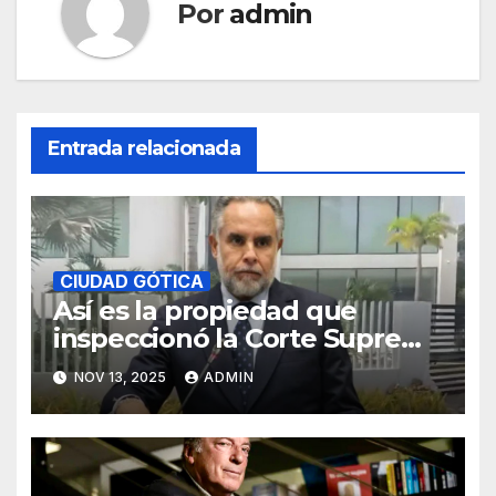
Por
admin
Entrada relacionada
CIUDAD GÓTICA
Así es la propiedad que
inspeccionó la Corte Suprema
de Justicia en las afueras de
NOV 13, 2025
ADMIN
Bogotá