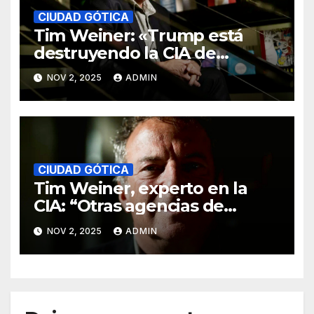
CIUDAD GÓTICA
Tim Weiner: «Trump está
destruyendo la CIA de
manera sistemática»
NOV 2, 2025
ADMIN
CIUDAD GÓTICA
Tim Weiner, experto en la
CIA: “Otras agencias de
inteligencia ya no colaboran
NOV 2, 2025
ADMIN
con EE. UU. por los chiflados
que metió Trump”.