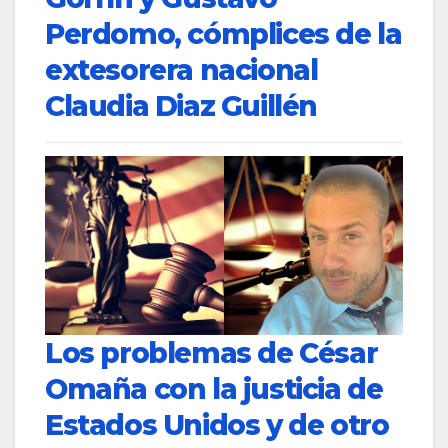
Perdomo, cómplices de la
extesorera nacional
Claudia Diaz Guillén
Los problemas de César
Omaña con la justicia de
Estados Unidos y de otro