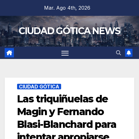
Saltar
Mar. Ago 4th, 2026
al
contenido
CIUDAD GÓTICA NEWS
CIUDAD GÓTICA
Las triquiñuelas de
Magin y Fernando
Blasi-Blanchard para
intentar apropiarse