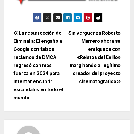
Navegación
La resurrección de
Sin vergüenza Roberto
Eliminalia: El engaño a
Marrero ahora se
de
Google con falsos
enriquece con
entradas
reclamos de DMCA
«Relatos del Exilio»
regresó con más
marginando al legítimo
fuerza en 2024 para
creador del proyecto
intentar encubrir
cinematográfico
escándalos en todo el
mundo