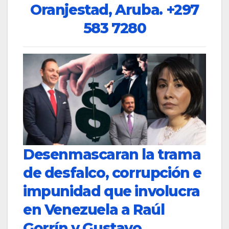
Oranjestad, Aruba.
+297
583 7280
Desenmascaran la trama
de desfalco, corrupción e
impunidad que involucra
en Venezuela a Raúl
Gorrín y Gustavo