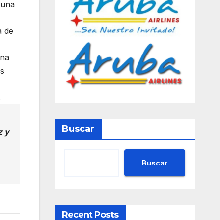
 una
a de
y
aña
us
.
Buscar
z y
Buscar
Recent Posts