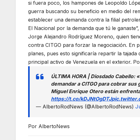
si fuera poco, los hampones de Leopoldo Lópe
guerra buscando su beneficio en medio del re
establecer una demanda contra la filial petrol
El Nacional por la demanda que tú le ganaste”, 
Jorge Alejandro Rodríguez Moreno, quien tie
contra CITGO para forzar la negociación. En 
planes, pues esto significaría repartir la tajad
principal activo de Venezuela en el exterior. 
ÚLTIMA HORA | Diosdado Cabello: «
demandar a CITGO para cobrar sus g
Miguel Enrique Otero están enfrenta
https://t.co/kDJNtOgDTJ
pic.twitte
— AlbertoRodNews (@AlbertoRodNews)
J
Por AlbertoNews