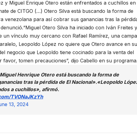
z y Miguel Enrique Otero están enfrentados a cuchillos en
mate de CITGO (…) Otero Silva está buscando la forma de
era venezolana para así cobrar sus ganancias tras la pérdid
denunció.“Miguel Otero Silva ha iniciado con Iván Freites 
ne un vínculo muy cercano con Rafael Ramírez, una camp
paralelo, Leopoldo López no quiere que Otero avance en s
a del negocio que Leopoldo tiene cocinado para la venta del
Por favor, tomen precauciones”, dijo Cabello en su programa
Miguel Henrique Otero está buscando la forma de
anancias tras la pérdida de El Nacional».«Leopoldo Lópe
dos a cuchillos», afirmó.
r.com/TVONaJKzYh
une 13, 2024