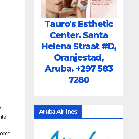
Tauro's Esthetic
Center. Santa
Helena Straat #D,
Oranjestad,
Aruba.
+297 583
7280
e
a
Aruba Airlines
nte
“Como