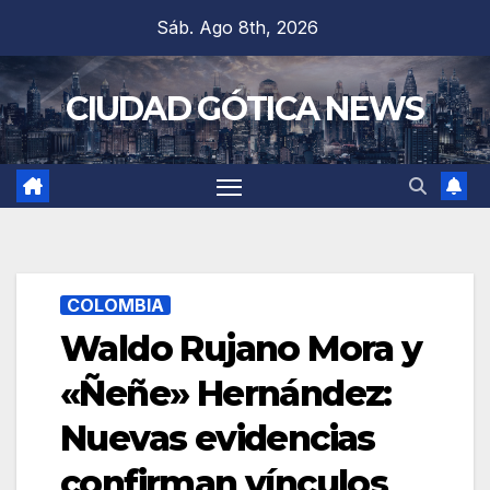
Saltar
Sáb. Ago 8th, 2026
al
contenido
CIUDAD GÓTICA NEWS
COLOMBIA
Waldo Rujano Mora y
«Ñeñe» Hernández:
Nuevas evidencias
confirman vínculos