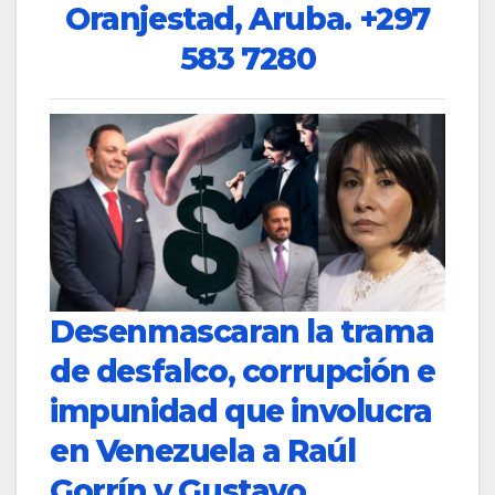
Oranjestad, Aruba.
+297
583 7280
Desenmascaran la trama
de desfalco, corrupción e
impunidad que involucra
en Venezuela a Raúl
Gorrín y Gustavo