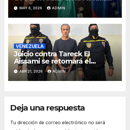
de Venezuela
MAY 6, 2026
ADMIN
VENEZUELA
Juicio contra Tareck El
Aissami se retomará el
miércoles tras ser suspendido
ABR 21, 2026
ADMIN
en la madrugada de este
martes
Deja una respuesta
Tu dirección de correo electrónico no será