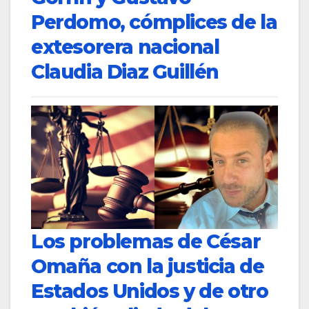
Perdomo, cómplices de la
extesorera nacional
Claudia Diaz Guillén
Los problemas de César
Omaña con la justicia de
Estados Unidos y de otro