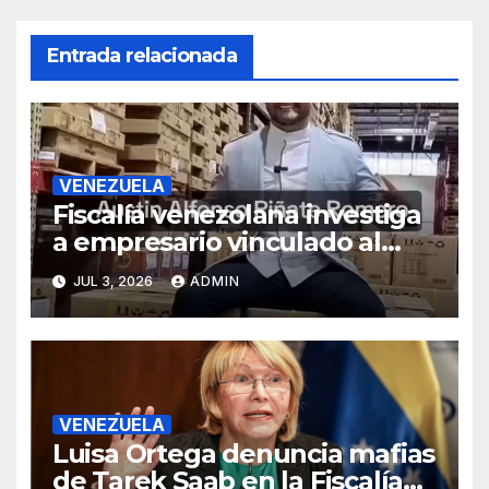
Entrada relacionada
VENEZUELA
Fiscalía venezolana investiga
a empresario vinculado al
Grupo Hammer, según
JUL 3, 2026
ADMIN
reportes
VENEZUELA
Luisa Ortega denuncia mafias
de Tarek Saab en la Fiscalía