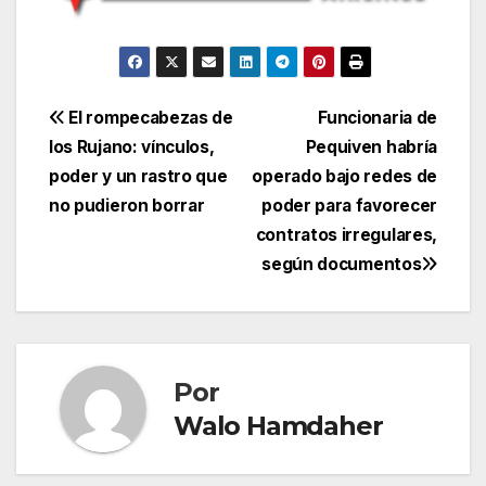
Navegación
El rompecabezas de
Funcionaria de
los Rujano: vínculos,
Pequiven habría
de
poder y un rastro que
operado bajo redes de
entradas
no pudieron borrar
poder para favorecer
contratos irregulares,
según documentos
Por
Walo Hamdaher