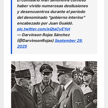
haber vivido numerosas desilusiones
y desencuentros durante el período
del denominado “gobierno interino”
encabezado por Juan Guaidó.
pic.twitter.com/eQtaCyEYot
— Darvinson Rojas Sánchez
(@DarvinsonRojas)
September 29,
2025