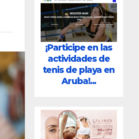
¡Participe en las
actividades de
tenis de playa en
Aruba!...