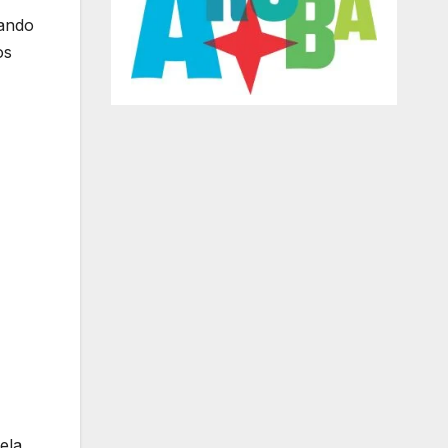
gando
os
ela