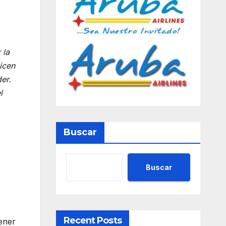
 la
icen
er.
l
Buscar
Buscar
Recent Posts
ener