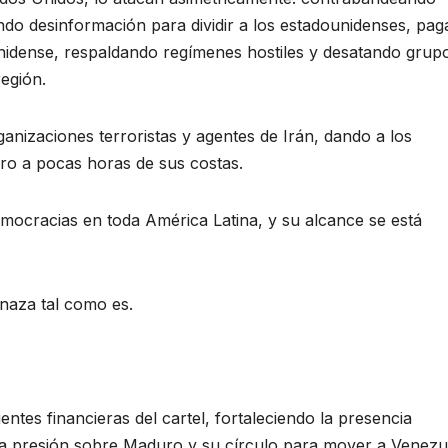
ndo desinformación para dividir a los estadounidenses, pa
ounidense, respaldando regímenes hostiles y desatando grup
egión.
anizaciones terroristas y agentes de Irán, dando a los
ro a pocas horas de sus costas.
emocracias en toda América Latina, y su alcance se está
naza tal como es.
ntes financieras del cartel, fortaleciendo la presencia
nsa presión sobre Maduro y su círculo para mover a Venezu