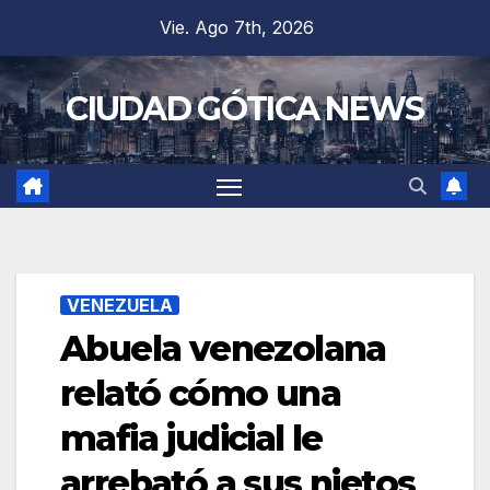
Saltar
Vie. Ago 7th, 2026
al
contenido
CIUDAD GÓTICA NEWS
VENEZUELA
Abuela venezolana
relató cómo una
mafia judicial le
arrebató a sus nietos