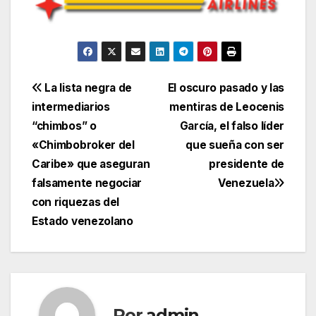
Navegación
La lista negra de
El oscuro pasado y las
intermediarios
mentiras de Leocenis
de
“chimbos” o
García, el falso líder
entradas
«Chimbobroker del
que sueña con ser
Caribe» que aseguran
presidente de
falsamente negociar
Venezuela
con riquezas del
Estado venezolano
Por
admin