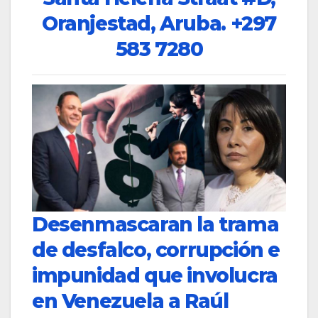
Oranjestad, Aruba.
+297
583 7280
Desenmascaran la trama
de desfalco, corrupción e
impunidad que involucra
en Venezuela a Raúl