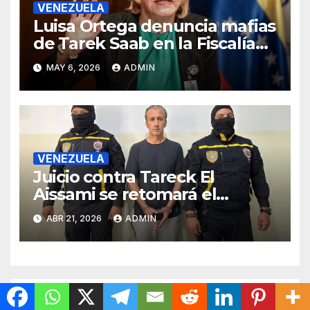
VENEZUELA
Luisa Ortega denuncia mafias
de Tarek Saab en la Fiscalía
de Venezuela
MAY 6, 2026
ADMIN
VENEZUELA
Juicio contra Tareck El
Aissami se retomará el
miércoles tras ser suspendido
ABR 21, 2026
ADMIN
en la madrugada de este
martes
Deja una respuesta