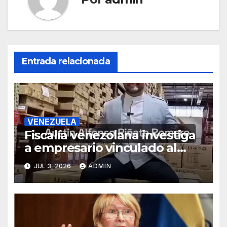
Entrada relacionada
VENEZUELA
Fiscalía venezolana investiga
a empresario vinculado al
Grupo Hammer, según
JUL 3, 2026
ADMIN
reportes