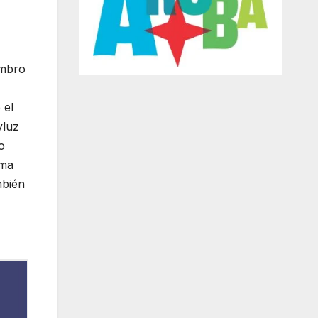
embro
 el
yluz
o
ama
mbién