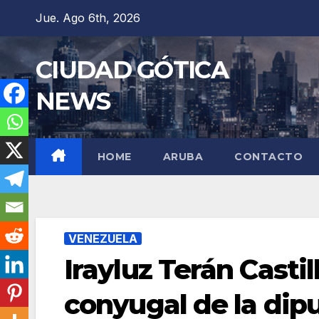
Saltar
Jue. Ago 6th, 2026
al
contenido
CIUDAD GÓTICA
NEWS
HOME
ARUBA
CONTACTO
VENEZUELA
Irayluz Terán Castill
conyugal de la dipu