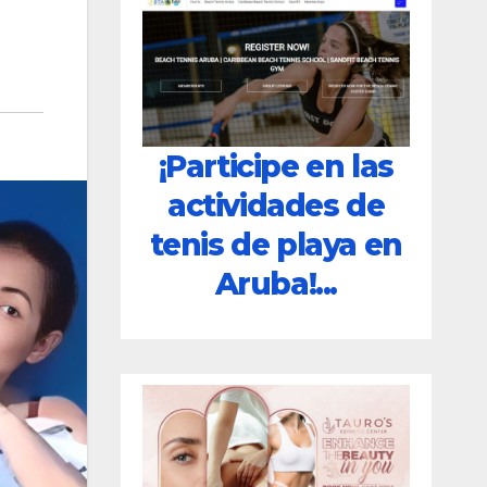
¡Participe en las
actividades de
tenis de playa en
Aruba!...