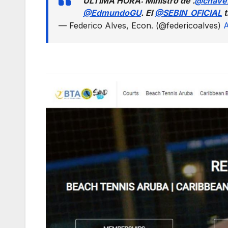
ULTIMA HORA: Ministro de .
@chave
@EdmundoGU
. El
@SEBIN_OFICIAL
t
— Federico Alves, Econ. (@federicoalves)
A