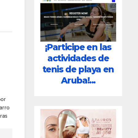
¡Participe en las
actividades de
tenis de playa en
Aruba!...
por
arro
tras