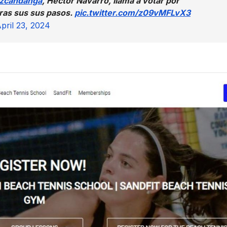
zcandanga
, Héctor Navarro, llama a votar por
ras sus sus pasos.
pic.twitter.com/z09vMFLvX3
pril 23, 2024