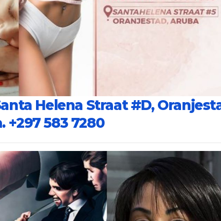
Santa Helena Straat #D, Oranjest
a.
+297 583 7280