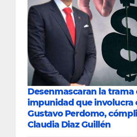
Desenmascaran la trama d
impunidad que involucra 
Gustavo Perdomo, cómplic
Claudia Diaz Guillén