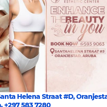
Santa Helena Straat #D, Oranjest
a.
+297 583 7280