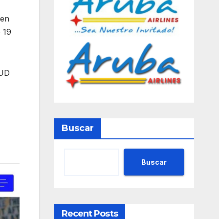
 en
 19
MUD
Buscar
Buscar
Recent Posts