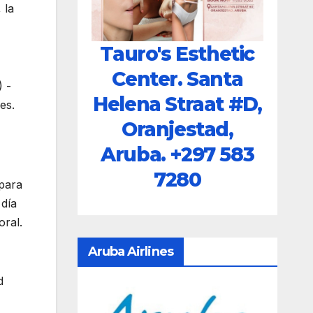
 la
Tauro's Esthetic
Center. Santa
) -
Helena Straat #D,
es.
Oranjestad,
Aruba.
+297 583
7280
 para
 día
oral.
Aruba Airlines
d