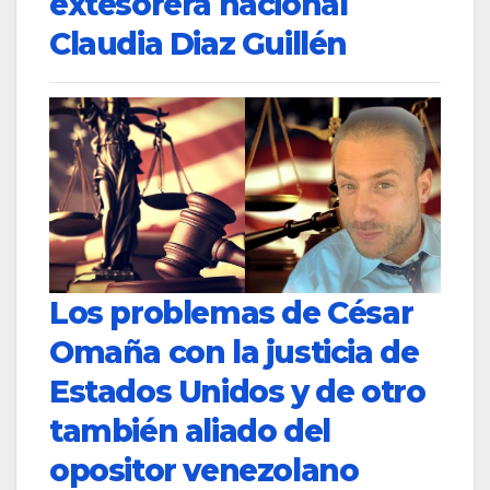
extesorera nacional
Claudia Diaz Guillén
Los problemas de César
Omaña con la justicia de
Estados Unidos y de otro
también aliado del
opositor venezolano