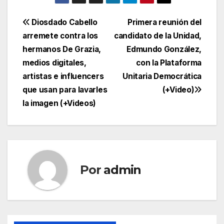
Navegación
Diosdado Cabello
Primera reunión del
arremete contra los
candidato de la Unidad,
de
hermanos De Grazia,
Edmundo González,
entradas
medios digitales,
con la Plataforma
artistas e influencers
Unitaria Democrática
que usan para lavarles
(+Video)
la imagen (+Videos)
Por
admin