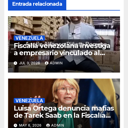
Entrada relacionada
VENEZUELA
Fiscalía venezolana investiga
a empresario vinculado al
Grupo Hammer, según
JUL 3, 2026
ADMIN
reportes
VENEZUELA
Luisa Ortega denuncia mafias
de Tarek Saab en la Fiscalía
de Venezuela
MAY 6, 2026
ADMIN