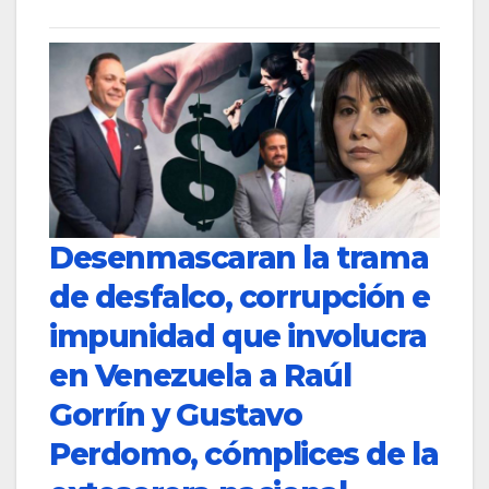
Desenmascaran la trama
de desfalco, corrupción e
impunidad que involucra
en Venezuela a Raúl
Gorrín y Gustavo
Perdomo, cómplices de la