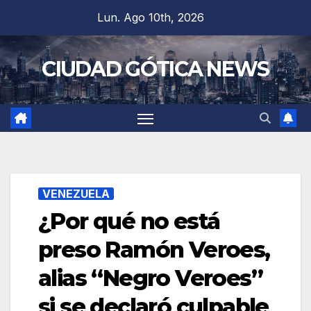
Saltar
Lun. Ago 10th, 2026
al
contenido
CIUDAD GÓTICA NEWS
VENEZUELA
¿Por qué no está
preso Ramón Veroes,
alias “Negro Veroes”
si se declaró culpable