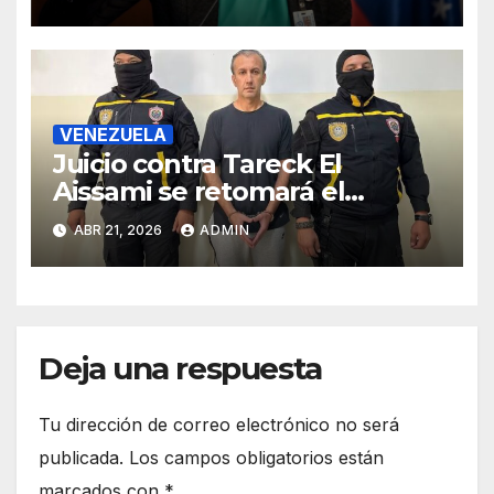
VENEZUELA
Juicio contra Tareck El
Aissami se retomará el
miércoles tras ser suspendido
ABR 21, 2026
ADMIN
en la madrugada de este
martes
Deja una respuesta
Tu dirección de correo electrónico no será
publicada.
Los campos obligatorios están
marcados con
*