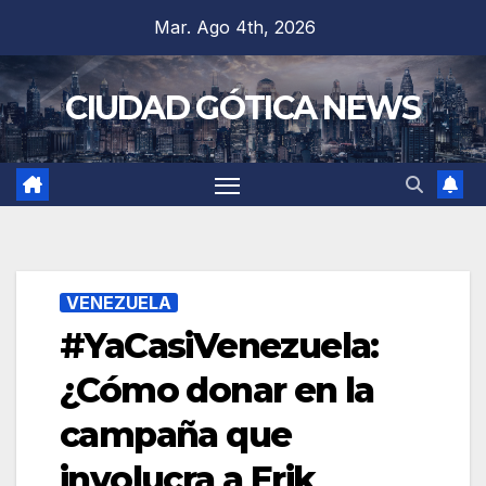
Saltar
Mar. Ago 4th, 2026
al
contenido
CIUDAD GÓTICA NEWS
VENEZUELA
#YaCasiVenezuela:
¿Cómo donar en la
campaña que
involucra a Erik