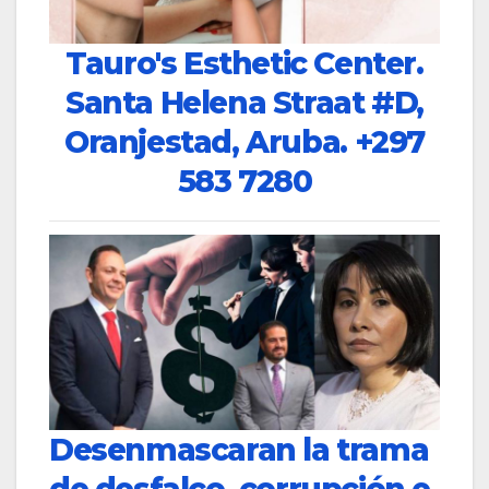
Tauro's Esthetic Center.
Santa Helena Straat #D,
Oranjestad, Aruba.
+297
583 7280
Desenmascaran la trama