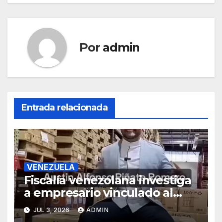
Por
admin
Entrada relacionada
VENEZUELA
Fiscalía venezolana investiga
a empresario vinculado al
Grupo Hammer, según
JUL 3, 2026
ADMIN
reportes