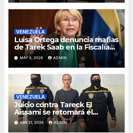
VENEZUELA
Luisa Ortega denuncia mafias
de Tarek Saab en la Fiscalía
de Venezuela
MAY 6, 2026
ADMIN
VENEZUELA
Juicio contra Tareck El
Aissami se retomará el
miércoles tras ser suspendido
ABR 21, 2026
ADMIN
en la madrugada de este