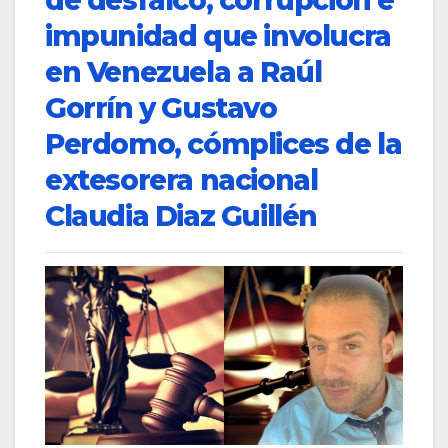
de desfalco, corrupción e
impunidad que involucra
en Venezuela a Raúl
Gorrín y Gustavo
Perdomo, cómplices de la
extesorera nacional
Claudia Diaz Guillén