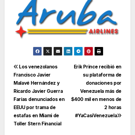
Navegación
Los venezolanos
Erik Prince recibió en
Francisco Javier
su plataforma de
de
Malavé Hernández y
donaciones por
entradas
Ricardo Javier Guerra
Venezuela más de
Farías denunciados en
$400 mil en menos de
EEUU por trama de
2 horas
estafas en Miami de
#YaCasiVenezuela
Toller Stern Financial