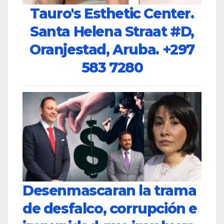
Tauro's Esthetic Center.
Santa Helena Straat #D,
Oranjestad, Aruba.
+297
583 7280
Desenmascaran la trama
de desfalco, corrupción e