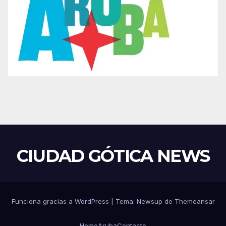
CIUDAD GÓTICA NEWS
Funciona gracias a WordPress
|
Tema: Newsup de
Themeansar
Home
Aruba
Contacto