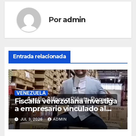
Por
admin
Entrada relacionada
VENEZUELA
Fiscalía venezolana investiga
a empresario vinculado al
Grupo Hammer, según
JUL 3, 2026
ADMIN
reportes