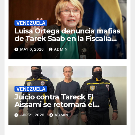
VENEZUELA
Luisa Ortega denuncia mafias
de Tarek Saab en la Fiscalía
de Venezuela
MAY 6, 2026
ADMIN
VENEZUELA
Juicio contra Tareck El
Aissami se retomará el
miércoles tras ser suspendido
ABR 21, 2026
ADMIN
en la madrugada de este
martes