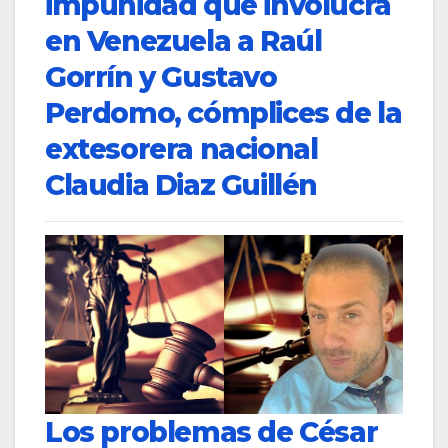
impunidad que involucra
en Venezuela a Raúl
Gorrín y Gustavo
Perdomo, cómplices de la
extesorera nacional
Claudia Diaz Guillén
Los problemas de César