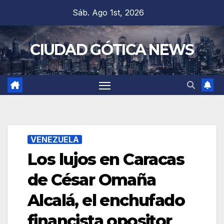
Saltar
Sáb. Ago 1st, 2026
al
contenido
CIUDAD GÓTICA NEWS
VENEZUELA
Los lujos en Caracas
de César Omaña
Alcalá, el enchufado
financista opositor