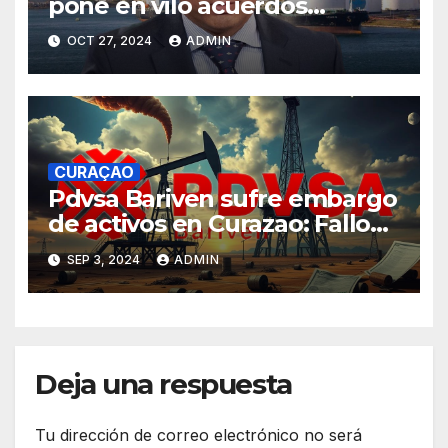
pone en vilo acuerdos
petroleros entre Venezuela y
OCT 27, 2024
ADMIN
Curazao
CURAÇAO
Pdvsa Bariven sufre embargo
de activos en Curazao: Fallo
judicial a favor de Credendo
SEP 3, 2024
ADMIN
por incumplimiento de pago
Deja una respuesta
Tu dirección de correo electrónico no será