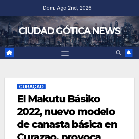
Saltar
Dom. Ago 2nd, 2026
al
contenido
CIUDAD GÓTICA NEWS
CURAÇAO
El Makutu Básiko
2022, nuevo modelo
de canasta básica en
Curazao, provoca