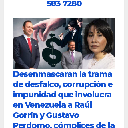
583 7280
Desenmascaran la trama
de desfalco, corrupción e
impunidad que involucra
en Venezuela a Raúl
Gorrín y Gustavo
Perdomo, cómplices de la