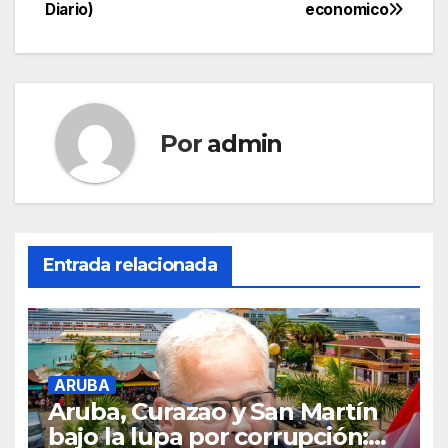
entradas
Diario)
economico
Por
admin
Entrada relacionada
ARUBA
Aruba, Curazao y San Martín
bajo la lupa por corrupción: