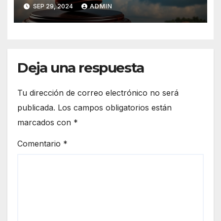
militar desertor venezolano
SEP 29, 2024
ADMIN
ante crisis política
postelectoral en Venezuela
Deja una respuesta
Tu dirección de correo electrónico no será
publicada.
Los campos obligatorios están
marcados con
*
Comentario
*