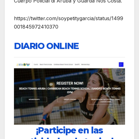
Cuerpo Policial di Aruba y Guarda Nos Costa.
https://twitter.com/soypetitygarcia/status/1499
001845972410370
DIARIO ONLINE
¡Participe en las