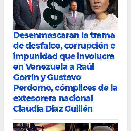
Desenmascaran la trama
de desfalco, corrupción e
impunidad que involucra
en Venezuela a Raúl
Gorrín y Gustavo
Perdomo, cómplices de la
extesorera nacional
Claudia Diaz Guillén