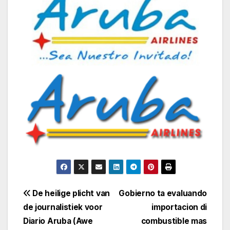
Navegación
De heilige plicht van
Gobierno ta evaluando
de journalistiek voor
importacion di
de
Diario Aruba (Awe
combustible mas